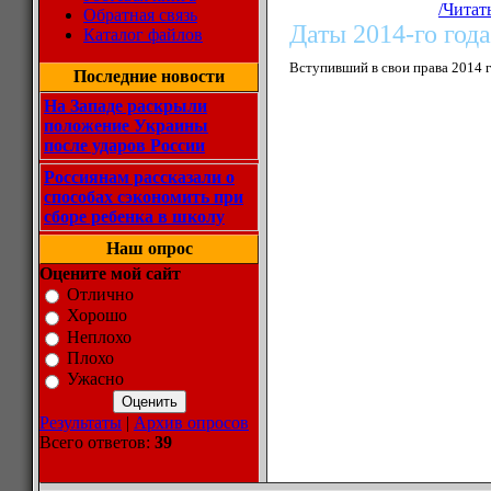
/Читат
Обратная связь
Д
аты 2014-го года
Каталог файлов
Вступивший в свои права 2014 г
Последние новости
На Западе раскрыли
положение Украины
после ударов России
Россиянам рассказали о
способах сэкономить при
сборе ребенка в школу
Наш опрос
Оцените мой сайт
Отлично
Хорошо
Неплохо
Плохо
Ужасно
Результаты
|
Архив опросов
Всего ответов:
39