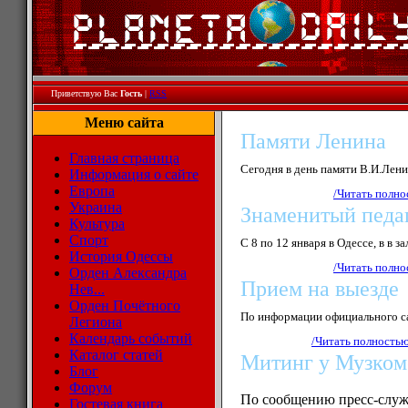
Приветствую Вас
Гость
|
RSS
Меню сайта
Памяти Ленина
Главная страница
Сегодня в день памяти В.И.Ленина
Информация о сайте
Европа
/Читать полно
Украина
Знаменитый педаг
Культура
Спорт
С 8 по 12 января в Одессе, в в з
История Одессы
/Читать полно
Орден Александра
П
рием на выезде
Нев...
Орден Почётного
По информации официального са
Легиона
Календарь событий
/Читать полностью
Каталог статей
Митинг у Музком
Блог
Форум
По сообщению пресс-служ
Гостевая книга