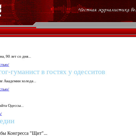
, 90 лет со дня...
стью/
ог-гуманист в г
остях у одесситов
але Академии холода...
стью/
йта Одессы...
/
едии
бы Конгресса "Щит"...