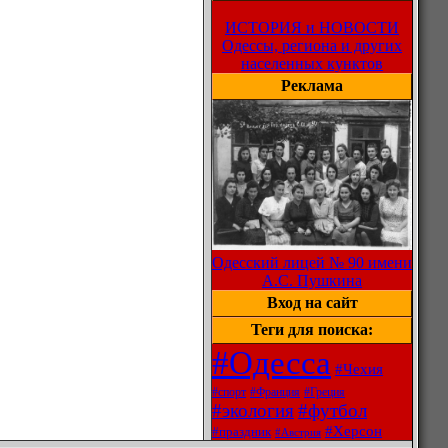
ИСТОРИЯ и НОВОСТИ
Одессы, региона и других
населенных кунктов
Реклама
Одесский лицей № 90 имени
А.С. Пушкина
Вход на сайт
Теги для поиска:
#Одесса
#Чехия
#спорт
#Франция
#Греция
#экология
#футбол
#Херсон
#праздник
#Австрия