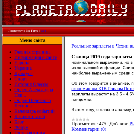
Приветствую Вас
Гость
|
RSS
Меню сайта
Реальные зарплаты в Чехии в
Главная страница
С конца 2019 года зарплаты
Информация о сайте
номинальном выражении, но в 
Европа
из-за высокой инфляции. Сниж
Украина
наиболее выраженным среди ст
Культура
Спорт
Об этом говорится в анализе,
История Одессы
экономистом XTB Павлом Пете
Орден Александра
зарплаты вырастут на 3,5 - 4,5
Нев...
пандемии.
Орден Почётного
Легиона
В этом году, согласно анализу
Календарь событий
Каталог статей
Блог
Просмотров:
475
|
Добавил:
Pl
Форум
Комментарии (0)
Гостевая книга