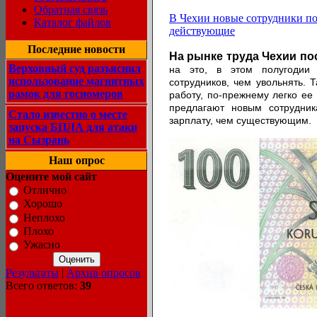
Обратная связь
В Чехии новые сотрудники по
Каталог файлов
действующие
Последние новости
На рынке труда Чехии по
Верховный суд разъяснил
на это, в этом полугодии
использование магнитных
сотрудников, чем увольнять. 
рамок для госномеров
работу, по-прежнему легко ее
предлагают новым сотрудни
Стало известно о месте
зарплату, чем существующим.
запуска БПЛА для атаки
на Сызрань
Наш опрос
Оцените мой сайт
Отлично
Хорошо
Неплохо
Плохо
Ужасно
Результаты
|
Архив опросов
Всего ответов:
39