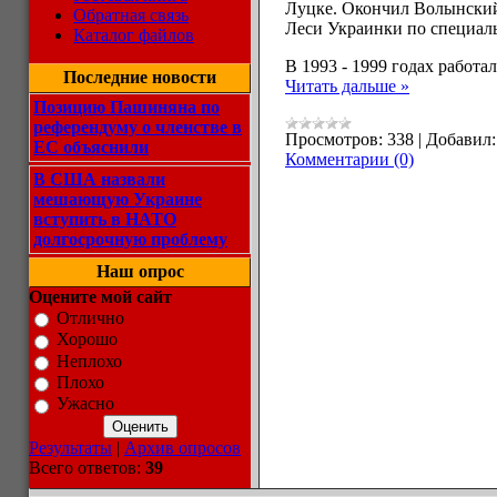
Луцке. Окончил Волынский
Обратная связь
Леси Украинки по специаль
Каталог файлов
В 1993 - 1999 годах работ
Последние новости
Читать дальше »
Позицию Пашиняна по
референдуму о членстве в
Просмотров:
338
|
Добавил:
ЕС объяснили
Комментарии (0)
В США назвали
мешающую Украине
вступить в НАТО
долгосрочную проблему
Наш опрос
Оцените мой сайт
Отлично
Хорошо
Неплохо
Плохо
Ужасно
Результаты
|
Архив опросов
Всего ответов:
39