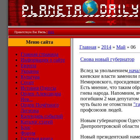
Приветствую Вас
Гость
|
RSS
Меню сайта
Главная
»
2014
»
Май
»
06
Главная страница
Снова новый губернатор
Информация о сайте
Европа
Вслед за увольнением
нача
Украина
киевские власти заменили
Культура
Немировского, просидевшег
Спорт
Есть мнение, что таким об
История Одессы
гнева народа. Напомним, в
Орден Александра
погибшим 2 мая депутатом
Нев...
чуть было не отомстили
"г
Орден Почётного
профсоюзов людей.
Легиона
Календарь событий
Новым губернатором Одесч
Каталог статей
Днепропетровской области
Блог
Форум
Новый президентский намес
Гостевая книга