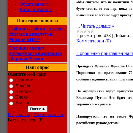
«Мы считаем, что не политики М
Обратная связь
будет стоять до тех пор, пока 
Каталог файлов
нынешняя власть не будет прислуш
Последние новости
...
Читать дальше »
Собянин сообщил о семи
сбитых на подлете к
Просмотров:
438
|
Добавил:
Москве БПЛА
Комментарии (0)
Овечкин оценил
возможность возглавить
Порошенко приглашен на п
сборную России
Президент Франции Франсуа Олла
Наш опрос
Порошенко на празднование 70
Оцените мой сайт
сообщает администрация президе
Отлично
Хорошо
Неплохо
На мероприятии будут присутств
Плохо
Владимир Путин. Это будет его
Ужасно
украинского кризиса.
Результаты
|
Архив опросов
Планируется, что на земле Ф
Всего ответов:
39
российским руководством.