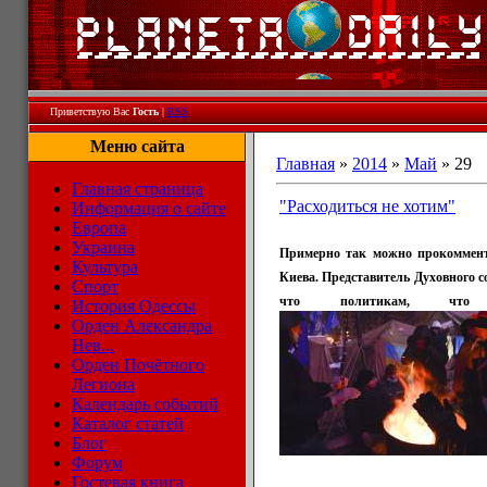
Приветствую Вас
Гость
|
RSS
Меню сайта
Главная
»
2014
»
Май
»
29
Главная страница
"Расходиться не хотим"
Информация о сайте
Европа
Украина
Примерно так можно прокоммент
Культура
Киева. Представитель Духовного 
Спорт
что политикам, что
История Одессы
Орден Александра
Нев...
Орден Почётного
Легиона
Календарь событий
Каталог статей
Блог
Форум
Гостевая книга