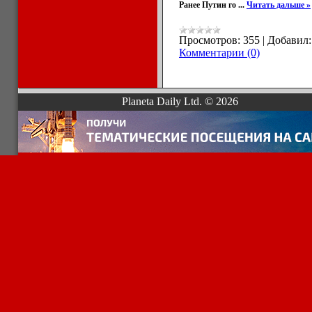
Ранее Путин го
...
Читать дальше »
Просмотров:
355
|
Добавил:
Комментарии (0)
Planeta Daily Ltd. © 2026