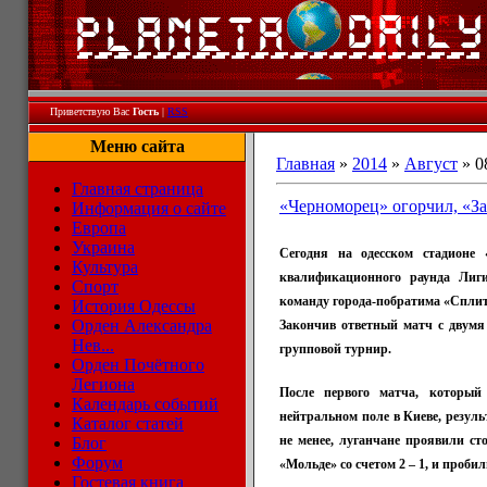
Приветствую Вас
Гость
|
RSS
Меню сайта
Главная
»
2014
»
Август
»
0
Главная страница
«Черноморец» огорчил, «За
Информация о сайте
Европа
Украина
Сегодня на одесском стадионе 
Культура
квалификационного раунда Ли
Спорт
команду города-побратима «Сплит»
История Одессы
Орден Александра
Закончив ответный матч с двумя
Нев...
групповой турнир.
Орден Почётного
Легиона
После первого матча, который
Календарь событий
нейтральном поле в Киеве, резуль
Каталог статей
не менее, луганчане проявили ст
Блог
Форум
«Мольде» со счетом 2 – 1, и проб
Гостевая книга