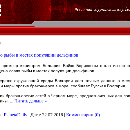
2
лю рыбы в местах популяции дельфинов
с премьер-министром Болгарии Бойко Борисовым стало известно
ена ловля рыбы в местах популяции дельфинов.
ерство окружающей среды Болгарии даст точные данные о мес
 и меры против браконьеров в море, сообщает Русская Болгария.
ии браконьерских сетей в Черном море, предназначенных для лов
...
Читать дальше »
ины.
л:
PlanetaDaily
|
Дата:
22.07.2016
|
Комментарии (0)