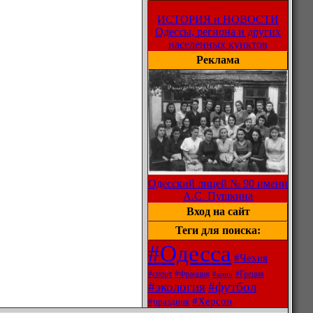
ИСТОРИЯ и НОВОСТИ
Одессы, региона и других
населенных кунктов
Реклама
Одесский лицей № 90 имени
А.С. Пушкина
Вход на сайт
Теги для поиска:
#Одесса
#Чехия
#спорт
#Франция
#Греция
#кино
#экология
#футбол
#Херсон
#праздник