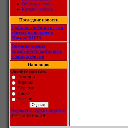
Обратная связь
Каталог файлов
Последние новости
Собянин сообщил о семи
сбитых на подлете к
Москве БПЛА
Овечкин оценил
возможность возглавить
сборную России
Наш опрос
Оцените мой сайт
Отлично
Хорошо
Неплохо
Плохо
Ужасно
Результаты
|
Архив опросов
Всего ответов:
39