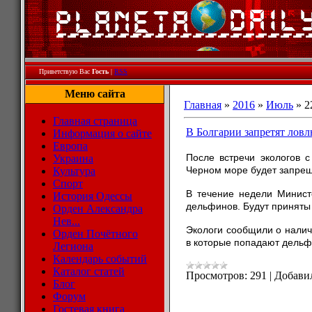
Приветствую Вас
Гость
|
RSS
Меню сайта
Главная
»
2016
»
Июль
»
2
Главная страница
В Болгарии запретят лов
Информация о сайте
Европа
После встречи экологов 
Украина
Черном море будет запрещ
Культура
Спорт
В течение недели Минист
История Одессы
дельфинов. Будут приняты
Орден Александра
Нев...
Экологи сообщили о налич
Орден Почётного
в которые попадают дельф
Легиона
Календарь событий
Каталог статей
Просмотров:
291
|
Добави
Блог
Форум
Гостевая книга