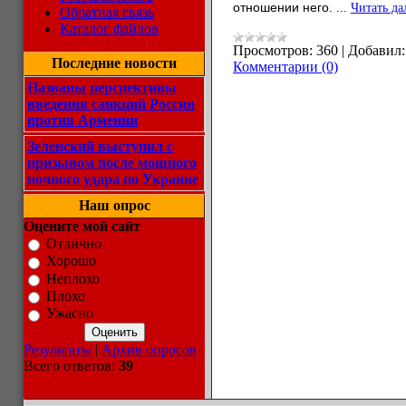
отношении него.
...
Читать да
Обратная связь
Каталог файлов
Просмотров:
360
|
Добавил:
Последние новости
Комментарии (0)
Названы перспективы
введения санкций России
против Армении
Зеленский выступил с
призывом после мощного
ночного удара по Украине
Наш опрос
Оцените мой сайт
Отлично
Хорошо
Неплохо
Плохо
Ужасно
Результаты
|
Архив опросов
Всего ответов:
39