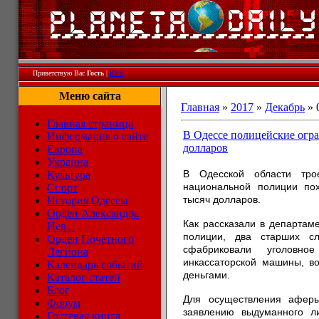
Приветствую Вас
Гость
|
RSS
Меню сайта
Главная
»
2017
»
Декабрь
»
Главная страница
В Одессе полицейские огра
Информация о сайте
долларов
Европа
Украина
В Одесской области трое
Культура
национальной полиции по
Спорт
тысяч долларов.
История Одессы
Орден Александра
Как рассказали в департам
Нев...
полиции, два старших сл
Орден Почётного
сфабриковали уголовн
Легиона
инкассаторской машины, во
Календарь событий
деньгами.
Каталог статей
Блог
Для осуществления аферы
Форум
заявлению выдуманного л
Гостевая книга