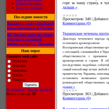
горе за нашу страну, я ч
Обратная связь
дальше »
Каталог файлов
Последние новости
Просмотров:
340
|
Добавил:
Комментарии (0)
Бывшего главу сирийской
разведки нашли в России
Украинские чеченцы проти
ВС России нанесли серию
Диаспора чеченского народа п
ударов по портовой
остановить кровопролитие.
инфраструктуре Украины
Всеукраинская общественная орг
Наш опрос
с ситуацией, сложившейся в Украи
Оцените мой сайт
общественности с призывом
кровопролития в стране. В о
Отлично
последствиях подобных событий
Хорошо
самый плохой мир лучше любой 
Неплохо
правительству Украины, оппозиц
Плохо
остановить возможное траги
Ужасно
руководителей общественных о
дальше »
Результаты
|
Архив опросов
Всего ответов:
39
Просмотров:
363
|
Добавил:
Комментарии (0)
В космос летать запрещено!