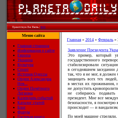
Приветствую Вас
Гость
|
RSS
Меню сайта
Главная
»
2014
»
Февраль
»
Главная страница
Заявление Президента Укр
Информация о сайте
Европа
Это пример, который у
Украина
государственного перевор
Культура
стабилизировали ситуаци
Спорт
в сегодняшнем заседании д
История Одессы
так, что я не мог, я долже
Орден Александра
защищать всех тех людей,
Нев...
в местах их проживания, н
Орден Почётного
не допустить кровопролити
Легиона
не собираюсь подавать
Календарь событий
президент. Мне все между
Каталог статей
безопасности, я посмотрю к
Блог
происходит — и вандализм,
Форум
По моей машине стреляли. 
Гостевая книга