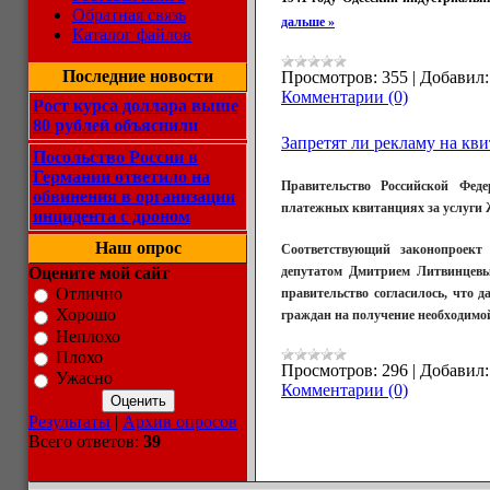
Обратная связь
дальше »
Каталог файлов
Последние новости
Просмотров:
355
|
Добавил:
Комментарии (0)
Рост курса доллара выше
80 рублей объяснили
Запретят ли рекламу на кв
Посольство России в
Германии ответило на
Правительство Российской Фед
обвинения в организации
платежных квитанциях за услуги 
инцидента с дроном
Наш опрос
Соответствующий законопроект
Оцените мой сайт
депутатом Дмитрием Литвинцевы
Отлично
правительство согласилось, что 
Хорошо
граждан на получение необходим
Неплохо
Плохо
Просмотров:
296
|
Добавил:
Ужасно
Комментарии (0)
Результаты
|
Архив опросов
Всего ответов:
39