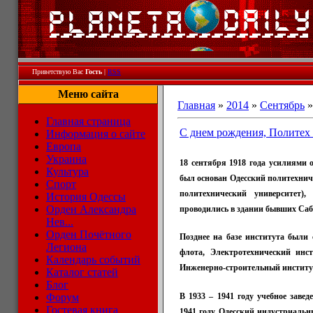
Приветствую Вас
Гость
|
RSS
Меню сайта
Главная
»
2014
»
Сентябрь
»
Главная страница
С днем рождения, Политех 
Информация о сайте
Европа
Украина
18 cентября 1918 года усилиями 
Культура
был основан Одесский политехниче
Спорт
политехнический университет)
История Одессы
Орден Александра
проводились в здании бывших Саб
Нев...
Орден Почётного
Позднее на базе института были
Легиона
флота, Электротехнический инст
Календарь событий
Инженерно-строительный институ
Каталог статей
Блог
Форум
В 1933 – 1941 году учебное заве
Гостевая книга
1941 году Одесский индустриальн