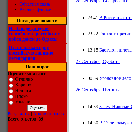
28 Сентября, Воскресенье
Обратная связь
Каталог файлов
23:41
В Россию - с о
Последние новости
На Западе увидели
способность российских
23:22
Гонконг против
войск дойти до Одессы
Путин назвал одну
13:15
Бастуют пилоты
российскую дивизию
легендарной
27 Сентября, Суббота
Наш опрос
Оцените мой сайт
00:59
Уголовное дело
Отлично
Хорошо
26 Сентября, Пятница
Неплохо
Плохо
Ужасно
14:39
Зачем Николай 
Результаты
|
Архив опросов
Всего ответов:
39
14:30
В 13 лет замуж 