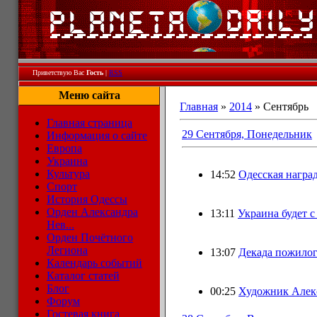
Приветствую Вас
Гость
|
RSS
Меню сайта
Главная
»
2014
»
Сентябрь
Главная страница
29 Сентября, Понедельник
Информация о сайте
Европа
Украина
Культура
14:52
Одесская награ
Спорт
История Одессы
Орден Александра
13:11
Украина будет с
Нев...
Орден Почётного
Легиона
13:07
Декада пожилог
Календарь событий
Каталог статей
Блог
00:25
Художник Алек
Форум
Гостевая книга