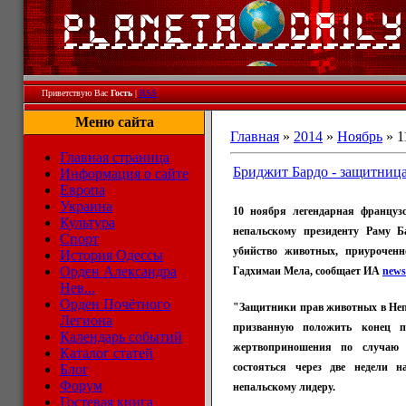
Приветствую Вас
Гость
|
RSS
Меню сайта
Главная
»
2014
»
Ноябрь
»
1
Главная страница
Бриджит Бардо - защитниц
Информация о сайте
Европа
Украина
10 ноября легендарная француз
Культура
непальскому президенту Раму Б
Спорт
убийство животных, приуроченн
История Одессы
Орден Александра
Гадхимаи Мела, сообщает ИА
newsr
Нев...
Орден Почётного
"Защитники прав животных в Неп
Легиона
призванную положить конец п
Календарь событий
жертвоприношения по случаю 
Каталог статей
состояться через две недели 
Блог
Форум
непальскому лидеру.
Гостевая книга