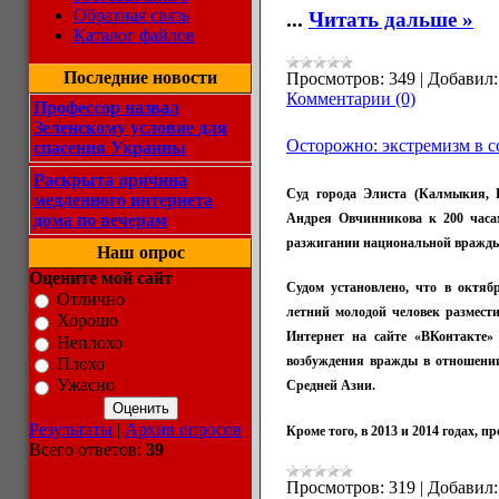
Обратная связь
...
Читать дальше »
Каталог файлов
Последние новости
Просмотров:
349
|
Добавил:
Комментарии (0)
Профессор назвал
Зеленскому условие для
Осторожно: экстремизм в с
спасения Украины
Раскрыта причина
Суд города Элиста (Калмыкия, 
медленного интернета
Андрея Овчинникова к 200 часа
дома по вечерам
разжигании национальной вражды 
Наш опрос
Оцените мой сайт
Судом установлено, что в октяб
Отлично
летний молодой человек размести
Хорошо
Интернет на сайте «ВКонтакте»
Неплохо
возбуждения вражды в отношении
Плохо
Ужасно
Средней Азии.
Результаты
|
Архив опросов
Кроме того, в 2013 и 2014 годах, 
Всего ответов:
39
Просмотров:
319
|
Добавил: