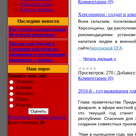
Комментарии (0)
Обратная связь
Каталог файлов
Херсонщина : солдат и алко
Последние новости
Всем сельским, поселковы
Херсонщины, где расположе
Рост курса доллара выше
80 рублей объяснили
рекомендациями установ
напитков людям в военно
Посольство России в
сайте
Херсонской ОГА
.
Германии ответило на
обвинения в организации
...
Читать дальше »
инцидента с дроном
Наш опрос
Просмотров:
270
|
Добавил:
Оцените мой сайт
Комментарии (0)
Отлично
Хорошо
2016-й - год выживания дл
Неплохо
Плохо
Глава правительства Придн
Ужасно
февраля, в эфире местной 
что текущий год станет
Результаты
|
Архив опросов
республики. Спасение для 
Всего ответов:
39
создании совместных произв
"Нам в нынешнем году, как 