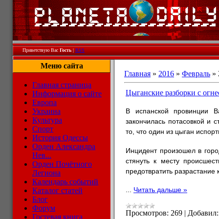
Приветствую Вас
Гость
|
RSS
Меню сайта
Главная
»
2016
»
Февраль
»
Главная страница
Цыганские разборки с огн
Информация о сайте
Европа
Украина
В испанской провинции В
Культура
закончилась потасовкой и 
Спорт
то, что один из цыган испорт
История Одессы
Орден Александра
Инцидент произошел в горо
Нев...
стянуть к месту происшест
Орден Почётного
предотвратить разрастание
Легиона
Календарь событий
...
Читать дальше »
Каталог статей
Блог
Форум
Просмотров:
269
|
Добавил:
Гостевая книга