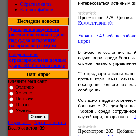
интересоваться истинным 
Обратная связь
Каталог файлов
Просмотров:
278
|
Добавил:
Последние новости
Комментарии (0)
Дважды оправданного
россиянина снова отдали
Украина : 43 ребенка забо
под суд за загадочную
цирка
расправу над соседом
В Киеве по состоянию на 9
Следователи
случая кори, среди больных
отреагировали на ночные
служба Главного управления
удары ВСУ по Белгороду
"По предварительным данны
Наш опрос
против кори из-за отказ
Оцените мой сайт
посещения одного из мас
Отлично
сообщении.
Хорошо
Неплохо
Согласно эпидемиологическо
Плохо
больных с 22 декабря по
Ужасно
"Кобзов", среди сотрудник
случай кори, говорится в
...
Ч
Результаты
|
Архив опросов
Всего ответов:
39
Просмотров:
285
|
Добавил: