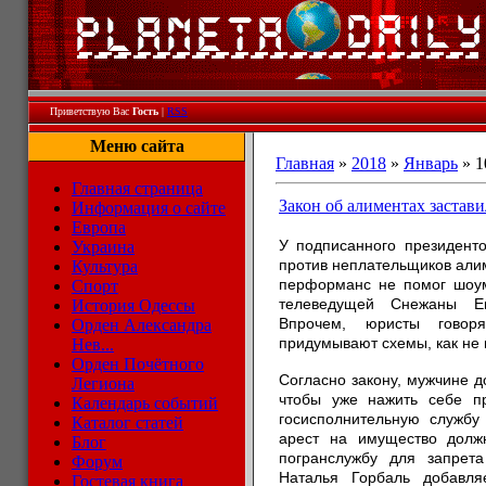
Приветствую Вас
Гость
|
RSS
Меню сайта
Главная
»
2018
»
Январь
»
1
Главная страница
Закон об алиментах застав
Информация о сайте
Европа
У подписанного президент
Украина
против неплательщиков али
Культура
перформанс не помог шоу
Спорт
телеведущей Снежаны Ег
История Одессы
Впрочем, юристы говор
Орден Александра
придумывают схемы, как не 
Нев...
Орден Почётного
Согласно закону, мужчине д
Легиона
чтобы уже нажить себе п
Календарь событий
госисполнительную службу
Каталог статей
арест на имущество долж
Блог
погранслужбу для запрет
Форум
Наталья Горбаль добавля
Гостевая книга