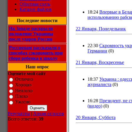
Обратная связь
Каталог файлов
18:24
Впервые в Бела
использованию рабск
Последние новости
На Западе раскрыли
22 Января, Понедельник
положение Украины
после ударов России
22:30
Скромность укра
Россиянам рассказали о
Германии
(0)
способах сэкономить при
сборе ребенка в школу
21 Января, Воскресенье
Наш опрос
Оцените мой сайт
18:37
Украина : одес
Отлично
журналиста
(0)
Хорошо
Неплохо
Плохо
16:28
Президент, не с
Ужасно
(видео)
(0)
Результаты
|
Архив опросов
20 Января, Суббота
Всего ответов:
39