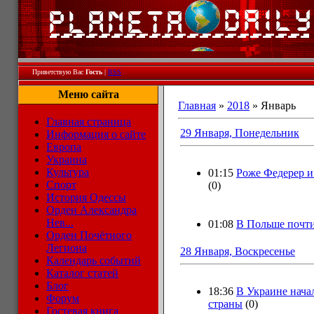
Приветствую Вас
Гость
|
RSS
Меню сайта
Главная
»
2018
»
Январь
Главная страница
29 Января, Понедельник
Информация о сайте
Европа
Украина
Культура
01:15
Роже Федерер и
Спорт
(0)
История Одессы
Орден Александра
Нев...
01:08
В Польше почти
Орден Почётного
Легиона
28 Января, Воскресенье
Календарь событий
Каталог статей
Блог
18:36
В Украине нача
Форум
страны
(0)
Гостевая книга