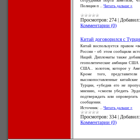
сотрудники порта заметили, чт
Полиция п
...
Читать дальше »
Просмотров:
274
|
Добавил:
Комментарии (0)
Китай договорился с Турц
Китай воспользуется правом «
России - об этом сообщили ист
Наций. Дипломаты также добав
геополитические амбиции США т
США... золотом, которое у Аме
Кроме того, представители
высокопоставленные китайские
Турции, «убедив его не пропу
мнению, «смогли убедить Эрдо
подтверждать или опровергать 
сообщении.
Источник:
...
Читать дальше »
Просмотров:
334
|
Добавил:
Комментарии (0)