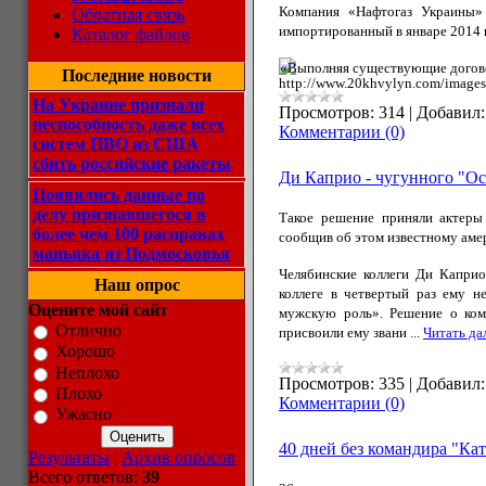
Компания «Нафтогаз Украины»
Обратная связь
импортированный в январе 2014 
Каталог файлов
«Выполняя существующие дого
Последние новости
На Украине признали
Просмотров:
314
|
Добавил:
неспособность даже всех
Комментарии (0)
систем ПВО из США
сбить российские ракеты
Ди Каприо - чугунного "Ос
Появились данные по
делу признавшегося в
Такое решение приняли актеры 
более чем 100 расправах
сообщив об этом
известному ам
маньяка из Подмосковья
Челябинские
коллеги Ди Каприо
Наш опрос
коллеге в четвертый раз ему 
Оцените мой сайт
мужскую роль»
. Решение о ком
Отлично
присвоили ему звани
...
Читать да
Хорошо
Неплохо
Просмотров:
335
|
Добавил:
Плохо
Комментарии (0)
Ужасно
40 дней без командира "К
Результаты
|
Архив опросов
Всего ответов:
39