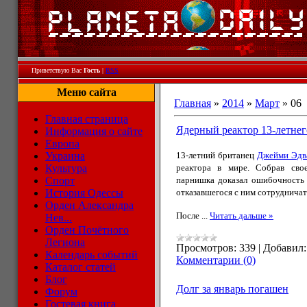
Приветствую Вас
Гость
|
RSS
Меню сайта
Главная
»
2014
»
Март
»
06
Главная страница
Ядерный реактор 13-летне
Информация о сайте
Европа
Украина
13-летний британец
Джейми Эдв
Культура
реактора в мире. Собрав сво
Спорт
парнишка доказал ошибочность 
История Одессы
отказавшегося с ним сотрудничат
Орден Александра
После
...
Читать дальше »
Нев...
Орден Почётного
Легиона
Просмотров:
339
|
Добавил:
Календарь событий
Комментарии (0)
Каталог статей
Блог
Долг за январь погашен
Форум
Гостевая книга