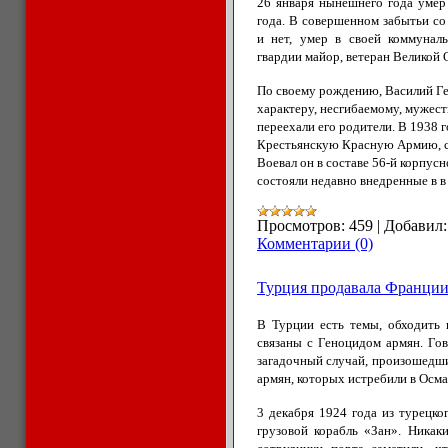
26 января нынешнего года умер
года. В совершенном забытьи со
и нет, умер в своей коммунал
гвардии майор, ветеран Великой 
По своему рождению, Василий Гео
характеру, несгибаемому, мужест
переехали его родители. В 1938 
Крестьянскую Красную Армию, с 
Воевал он в составе 56-й корпус
состояли недавно внедренные в 
Просмотров:
459
|
Добавил:
Комментарии (0)
Турция продавала Франции 
В Турции есть темы, обходить 
связаны с Геноцидом армян. Го
загадочный случай, произошедший
армян, которых истребили в Осм
3 декабря 1924 года из турецк
грузовой корабль «Зан». Никак