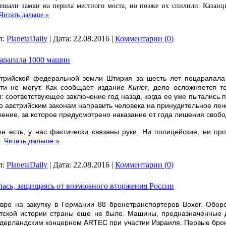
ешали замки на перила местного моста, но позже их спилили. Казан
Читать дальше »
л:
PlanetaDaily
|
Дата:
22.08.2016
|
Комментарии (0)
арапала 1000 машин
стрийской федеральной земли Штирия за шесть лет поцарапала
ти не могут. Как сообщает издание
Kurier
, дело осложняется т
 соответствующее заключение год назад, когда ее уже пытались п
о австрийским законам направить человека на принудительное леч
ение, за которое предусмотрено наказание от года лишения свобо
 он есть, у нас фактически связаны руки. Ни полицейские, ни пр
..
Читать дальше »
л:
PlanetaDaily
|
Дата:
22.08.2016
|
Комментарии (0)
лась, защищаясь от возможного вторжения России
вро на закупку в Германии 88 бронетранспортеров Boxer. Обор
етской истории страны еще не было. Машины, предназначенные д
дерландским концерном ARTEC при участии Израиля. Первые бро