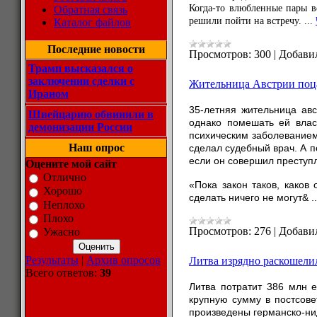
Когда-то влюбленные пары в
Обратная связь
решили пойти на встречу.
...
Каталог файлов
Последние новости
Просмотров:
300
|
Добави
Трамп высказался о
заключении сделки с
Жительница Австрии поц
Ираном
35-летняя жительница ав
Швейцарию обвинили в
однако помешать ей влас
демонизации России
психическим заболеванием:
Наш опрос
сделал судебный врач. А п
если он совершил преступл
Оцените мой сайт
Отлично
«Пока закон таков, каков
Хорошо
сделать ничего не могут&
.
Неплохо
Плохо
Просмотров:
276
|
Добави
Ужасно
Результаты
|
Архив опросов
Литва изрядно раскошели
Всего ответов:
39
Литва потратит 386 млн е
крупную сумму в постсов
произведены германско-ни