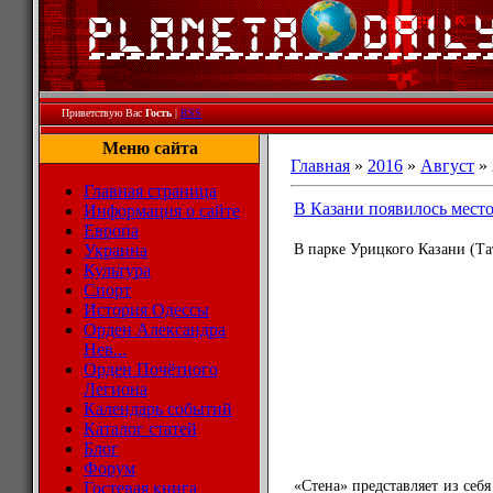
Приветствую Вас
Гость
|
RSS
Меню сайта
Главная
»
2016
»
Август
»
Главная страница
В Казани появилось место
Информация о сайте
Европа
Украина
В парке Урицкого Казани (Та
Культура
Спорт
История Одессы
Орден Александра
Нев...
Орден Почётного
Легиона
Календарь событий
Каталог статей
Блог
Форум
«Стена» представляет из себ
Гостевая книга