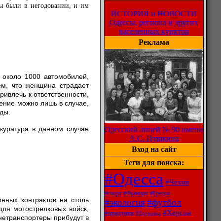
цы были в негодовании, и им
ИСТОРИЯ и НОВОСТИ
Одессы, региона и других
населенных кунктов
Реклама
 около 1000 автомобилей,
ем, что женщина страдает
ривлечь к ответственности,
ение можно лишь в случае,
ды.
окуратура в данном случае
Одесский лицей № 90 имени
А.С. Пушкина
Вход на сайт
Теги для поиска:
#Одесса
#Чехия
#спорт
#Франция
#Греция
онных контрактов на столь
#экология
#футбол
ля мотострелковых войск,
#Херсон
#праздник
#Здоровье
нетранспортеры прибудут в