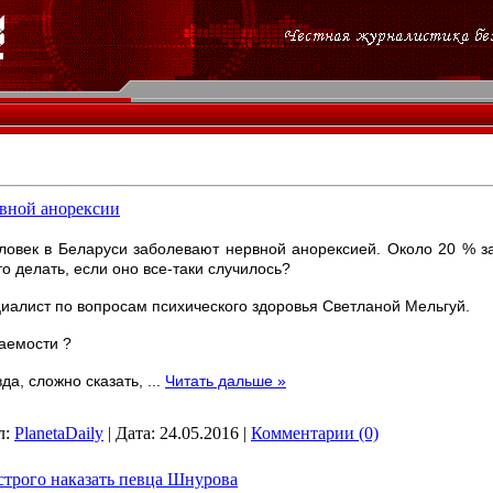
рвной анорексии
ловек в Беларуси заболевают нервной анорексией. Около 20 % з
о делать, если оно все-таки случилось?
иалист по вопросам психического здоровья Светланой Мельгуй.
аемости ?
да, сложно сказать,
...
Читать дальше »
л:
PlanetaDaily
|
Дата:
24.05.2016
|
Комментарии (0)
строго наказать певца Шнурова