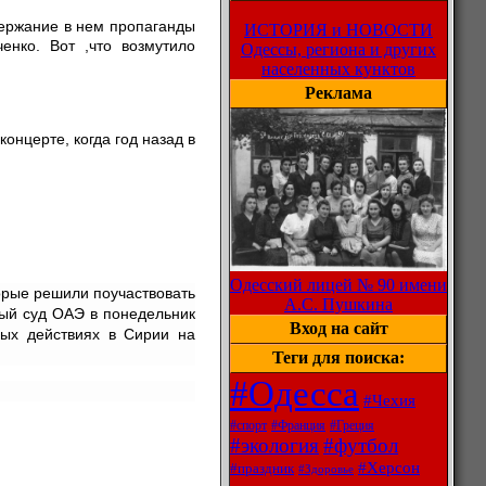
держание в нем пропаганды
ИСТОРИЯ и НОВОСТИ
енко. Вот ,что возмутило
Одессы, региона и других
населенных кунктов
Реклама
онцерте, когда год назад в
Одесский лицей № 90 имени
орые решили поучаствовать
А.С. Пушкина
ный суд ОАЭ в понедельник
Вход на сайт
ных действиях в Сирии на
Теги для поиска:
#Одесса
#Чехия
#спорт
#Франция
#Греция
#экология
#футбол
#Херсон
#праздник
#Здоровье