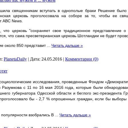
вляю вас мужем и ... мужем
шила священникам вступать в однополые браки Решение было 
нская церковь проголосовала на соборе за то, чтобы ее свя
т ABC News.
, что церковь "сохраняет свое традиционное представление 
тся, что сама пресветерианская церковь Шотландии не будет пров
ие около 850 представит
...
Читать дальше »
л:
PlanetaDaily
|
Дата:
24.05.2016
|
Комментарии (0)
отят
 социологические исследования,
проведенные Фондом «Демократи
 Разумкова с 11 по 16 мая 2016 года, которые были обнародов
него губернатора Одесской области и беглого экс-президента 
проголосовало бы - 2,7 % опрошенных граждан, если бы выборы
 популярности взобрались В
...
Читать дальше »