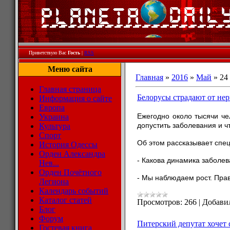
Приветствую Вас
Гость
|
RSS
Меню сайта
Главная
»
2016
»
Май
»
24
Главная страница
Белорусы страдают от не
Информация о сайте
Европа
Ежегодно около тысячи че
Украина
допустить заболевания и чт
Культура
Спорт
Об этом рассказывает спец
История Одессы
Орден Александра
- Какова динамика заболев
Нев...
Орден Почётного
- Мы наблюдаем рост. Прав
Легиона
Календарь событий
Каталог статей
Просмотров:
266
|
Добави
Блог
Форум
Питерский депутат хочет 
Гостевая книга