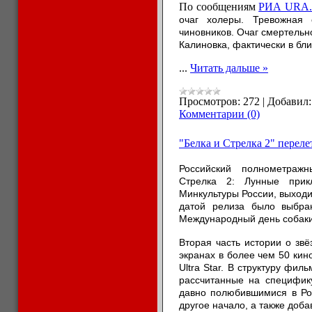
По сообщениям
РИА URA.
очаг холеры. Тревожная
чиновников. Очаг смертельн
Калиновка, фактически в бл
...
Читать дальше »
Просмотров:
272
|
Добавил:
Комментарии (0)
"Белка и Стрелка 2" переле
Российский полнометра
Стрелка 2: Лунные прик
Минкультуры России, выходи
датой релиза было выбран
Международный день собаки
Вторая часть истории о звё
экранах в более чем 50 кин
Ultra Star. В структуру фи
рассчитанные на специфику
давно полюбившимися в Рос
другое начало, а также доб