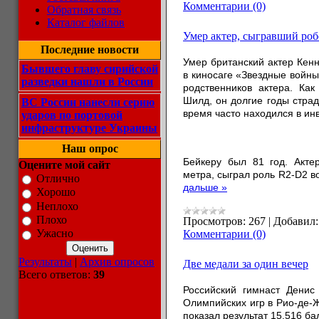
Комментарии (0)
Обратная связь
Каталог файлов
Умер актер, сыгравший роб
Последние новости
Умер британский актер Кен
Бывшего главу сирийской
в киносаге «Звездные войны
разведки нашли в России
родственников актера. Ка
Шилд, он долгие годы страд
ВС России нанесли серию
время часто находился в ин
ударов по портовой
инфраструктуре Украины
Наш опрос
Бейкеру был 81 год. Акте
Оцените мой сайт
метра, сыграл роль R2-D2 
Отлично
дальше »
Хорошо
Неплохо
Плохо
Просмотров:
267
|
Добавил:
Ужасно
Комментарии (0)
Результаты
|
Архив опросов
Две медали за один вечер
Всего ответов:
39
Российский гимнаст Денис
Олимпийских игр в Рио-де-
показал результат 15,516 ба