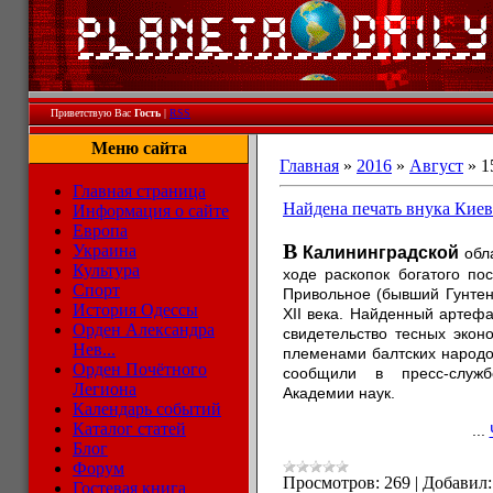
Приветствую Вас
Гость
|
RSS
Меню сайта
Главная
»
2016
»
Август
»
1
Главная страница
Найдена печать внука Киев
Информация о сайте
Европа
В
Украина
Калининградской
обла
Культура
ходе раскопок богатого по
Спорт
Привольное (бывший Гунтен
История Одессы
XII века. Найденный артефа
Орден Александра
свидетельство тесных экон
Нев...
племенами балтских народо
Орден Почётного
сообщили в пресс-служб
Легиона
Академии наук.
Календарь событий
Каталог статей
...
Блог
Форум
Просмотров:
269
|
Добавил:
Гостевая книга